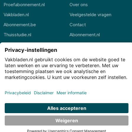
Proefabonnement.nl
Over ons
Vakbladen.nl
Veelgestelde vragen
Abonnement.be
Contact
Thuisstudie.nl
Abonnement.nl
Privacy
Privacy-instellingen
Cookies
Voorwaarden
Disclaimer
© JJ Internet Projects BV. 2026