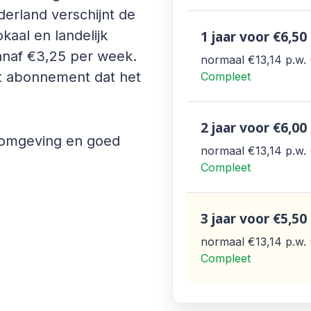
erland verschijnt de
1 jaar
voor €6,50
okaal en landelijk
anaf €3,25 per week.
normaal €13,14
p.w.
et abonnement dat het
Compleet
2 jaar
voor €6,00
 omgeving en goed
normaal €13,14
p.w.
Compleet
3 jaar
voor €5,50
normaal €13,14
p.w.
Compleet