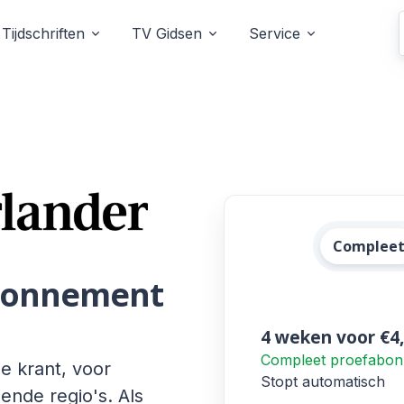
Tijdschriften
TV Gidsen
Service
Alle De G
Complee
abonnement
4 weken
voor €4
Compleet proefabo
e krant, voor
Stopt automatisch
ende regio's. Als