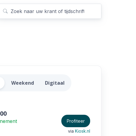
elderlander Aanbiedingen
t
Weekend
Digitaal
,00
nnement
Profiteer
via
Kiosk.nl