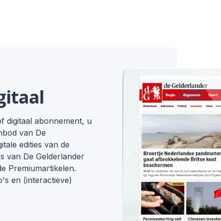
gitaal
f digitaal abonnement, u
anbod van De
itale edities van de
pps van De Gelderlander
de Premiumartikelen.
o's en (interactieve)