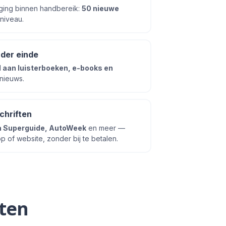
daging binnen handbereik:
50 nieuwe
 niveau.
nder einde
 aan luisterboeken, e-books en
 nieuws.
schriften
ica Superguide, AutoWeek
en meer —
p of website, zonder bij te betalen.
ten